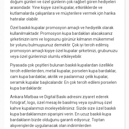
doğum günleri ve özel günlerin çok rağbet gören hediyeleri
arasındadır. Yine kişiye özel kupalar, etkinliklerde ve
kutlamalarda çalışanlara ve müşterilere vermek için harika
hatıralar olabilir.
Özel baskılı kupalar promosyon amaçlı ve hediyelik olarak
kullanılmaktadır. Promosyon kupa bardakları alacaksanız
şirketinizin ismi ve logosunu görünür kılmanın mükemmel
bir yolunu bulmuşsunuz demektir. Çok iyi tercih edilmiş
promosyon amaçlı kişiye özel kupalar şirketinizi, grubunuzu
veya özel günlerinizi olumlu etkileyebilir.
Piyasada çok çeşitleri bulunan baskılı kupalardan özellikle
tercih edilenlerden; metal kupalar, porselen kupa bardaklar,
cam kupa bardaklar, akrilik ve paslanmaz çelik kupalar,
seramik kupalar başlıcalarıdır. En çok tercih edileni porselen
kupa bardaklardır.
Ankara Matbaa ve Digital Baskı
adresini ziyaret ederek
fotoğraf, logo, özel mesaj ile basılmış veya oyulmuş özel
kahve kupalarımızı inceleyebilirsiniz. Sizde size özel baskılı
kupa bardaklarınızın siparişini verin. En ucuz baskılı kupa
bardakların bizde olduğunu garanti ediyoruz. Toptan
alışverişlerde uygulanacak olan indirimlerden