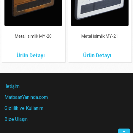
Metal İsimlik MY-20
Metal İsimlik MY-21
Ürün Detayı
Ürün Detayı
İletişim
MatbaanYaninda.com
Gizlilik ve Kullanım
Bize Ulaşın