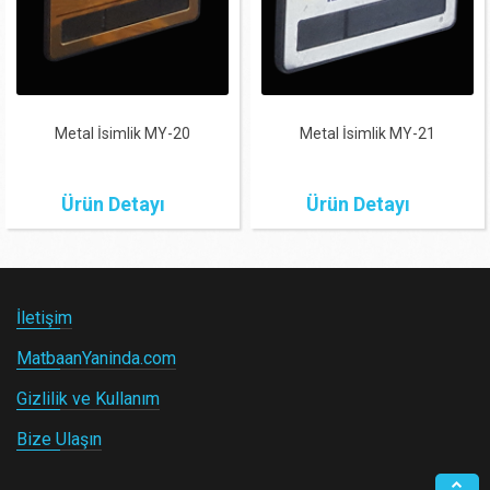
Metal İsimlik MY-20
Metal İsimlik MY-21
Ürün Detayı
Ürün Detayı
İletişim
MatbaanYaninda.com
Gizlilik ve Kullanım
Bize Ulaşın