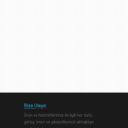
Bize Ulaşın
Ürün ve hizmetlerimiz ile ilgili her türlü
görüş, öneri ve şikayetlerinizi almaktan