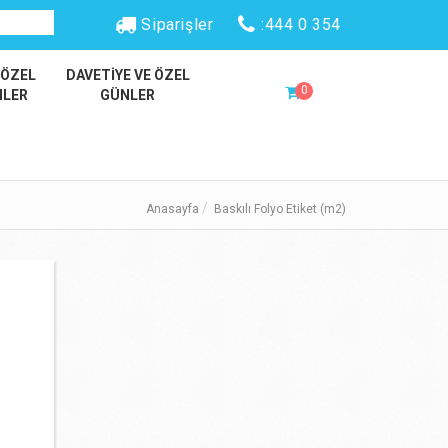
Siparişler
:444 0 354
 ÖZEL
DAVETİYE VE ÖZEL
0
NLER
GÜNLER
Anasayfa
Baskılı Folyo Etiket (m2)