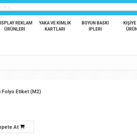
ISPLAY REKLAM
YAKA VE KİMLİK
BOYUN BASKI
KİŞİYE
ÜRÜNLERİ
KARTLARI
İPLERİ
ÜRÜ
ı Folyo Etiket (m2)
epete At