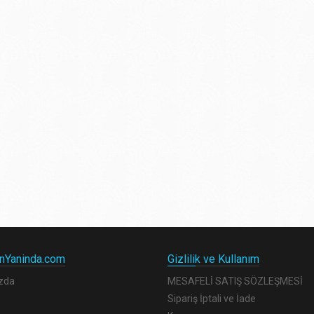
nYaninda.com
Gizlilik ve Kullanım
zda
MESAFELİ SATIŞ SÖZLEŞMESİ
Sipariş İptali ve İade