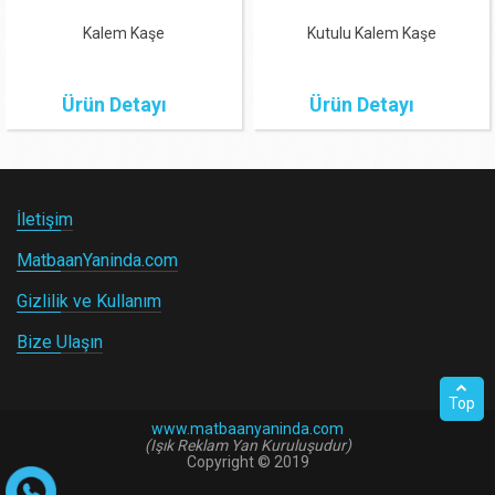
Kalem Kaşe
Kutulu Kalem Kaşe
Ürün Detayı
Ürün Detayı
İletişim
MatbaanYaninda.com
Gizlilik ve Kullanım
Bize Ulaşın
Top
www.matbaanyaninda.com
(Işık Reklam Yan Kuruluşudur)
Copyright © 2019