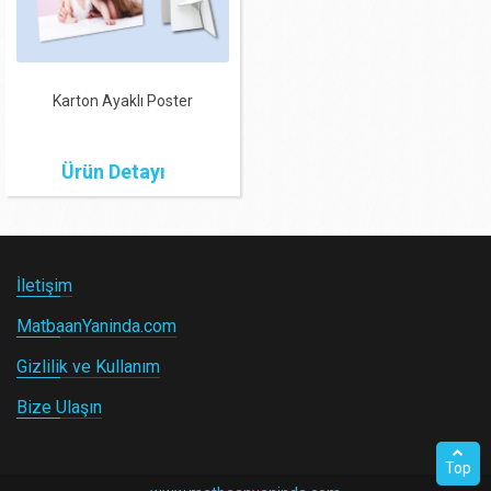
Karton Ayaklı Poster
Ürün Detayı
İletişim
MatbaanYaninda.com
Gizlilik ve Kullanım
Bize Ulaşın
Top