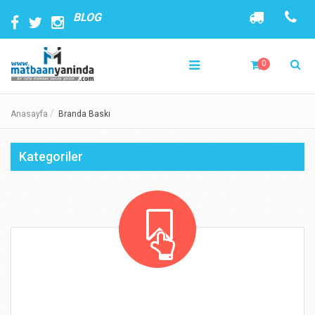
BLOG
0
Anasayfa
Branda Baskı
Kategoriler
Branda Baskı
Bayrak Baskıları
Folyo Baskı
Mesh Baskı
Oneway Vision Baskı