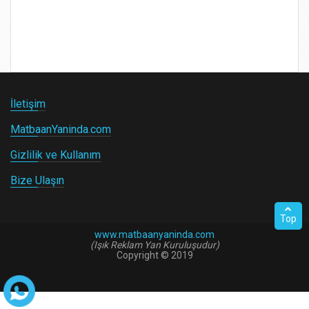
Saten - Raşel Baskıları
İletişim
MatbaanYaninda.com
Gizlilik ve Kullanım
Bize Ulaşın
Top
www.matbaanyaninda.com
(Işık Reklam Yan Kuruluşudur)
Copyright © 2019